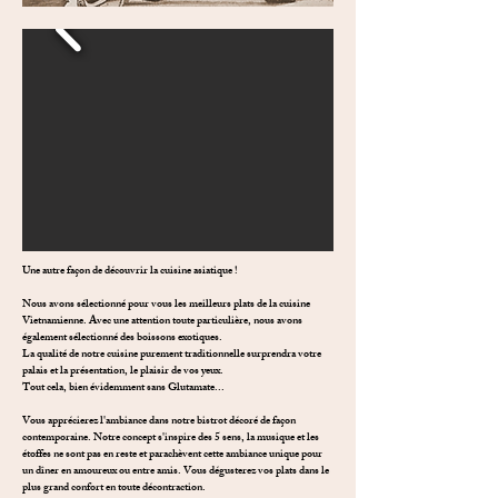
Une autre façon de découvrir la cuisine asiatique !
Nous avons sélectionné pour vous les meilleurs plats de la cuisine
Vietnamienne. Avec une attention toute particulière, nous avons
également sélectionné des boissons exotiques.
La qualité de notre cuisine purement traditionnelle surprendra votre
palais et la présentation, le plaisir de vos yeux.
Tout cela, bien évidemment sans Glutamate...
Vous apprécierez l'ambiance dans notre bistrot décoré de façon
contemporaine. Notre concept s'inspire des 5 sens, la musique et les
étoffes ne sont pas en reste et parachèvent cette ambiance unique pour
un dîner en amoureux ou entre amis. Vous dégusterez vos plats dans le
plus grand confort en toute décontraction.