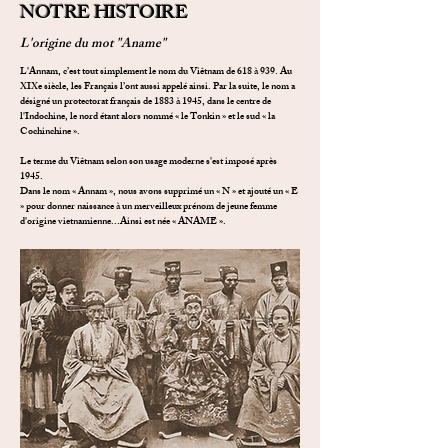
NOTRE HISTOIRE
L'origine du mot "Aname"
L'Annam, c’est tout simplement le nom du Viêtnam de 618 à 939. Au
XIXe siècle, les Français l’ont aussi appelé ainsi. Par la suite, le nom a
désigné un protectorat français de 1883 à 1945, dans le centre de
l'Indochine, le nord étant alors nommé « le Tonkin » et le sud « la
Cochinchine ».
Le terme du Viêtnam selon son usage moderne s'est imposé après
1945.
Dans le nom « Annam », nous avons supprimé un « N » et ajouté un « E
» pour donner naissance à un merveilleux prénom de jeune femme
d'origine vietnamienne...Ainsi est née « ANAME ».