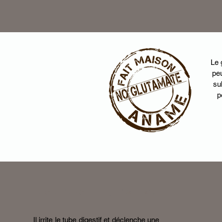
Le 
peu
su
p
Les effets du glutamate
Il irrite le tube digestif et déclenche une