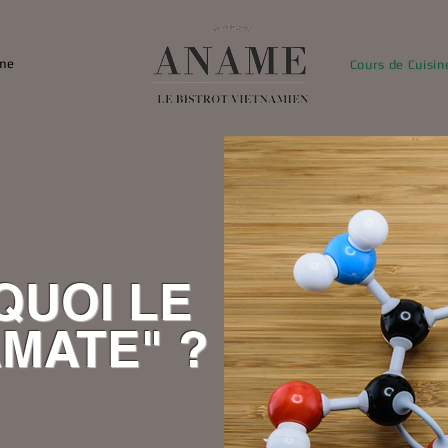
ame
Cours de Cuisin
QUOI LE
MATE" ?