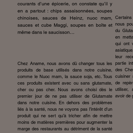
courants d’une épicerie, on constate qu’il y
en a partout : chips assaisonnées, soupes
Certains
chinoises, sauces de Heinz, nuoc mam,
nous po
sauces et cube Maggi, soupes en boîte et
du Gluta
même dans le saucisson…
en metta
qui ont 
Notre choix
asiatique
leur rece
partie i
Chez Aname, nous avons dû changer tous les
des Chef
produits de base utilisés dans notre cuisine,
cuisiner
comme le Nuoc mam, la sauce soja, etc. Tous
de repèr
ces produits existent avec ou sans glutamate,
utiliser
cher ou pas cher. Nous avons choisi dès le
avoir de 
premier jour de ne pas utiliser de Glutamate
dans notre cuisine. En dehors des problèmes
liés à la santé, nous ne voyons pas l’intérêt d’un
produit qui ne sert qu’à tricher afin de mettre
moins de matières premières pour augmenter la
marge des restaurants au détriment de la santé