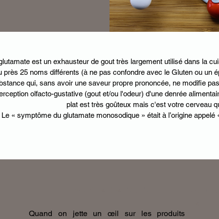
glutamate est un exhausteur de gout très largement utilisé dans la cui
 près 25 noms différents (à ne pas confondre avec le Gluten ou un é
bstance qui, sans avoir une saveur propre prononcée, ne modifie pas 
erception olfacto-gustative (gout et/ou l'odeur) d'une denrée alimenta
plat est très goûteux mais c'est votre cerveau 
Le « symptôme du glutamate monosodique » était à l’origine appelé 
Il y en a partout
Quel
amus
Quand on jette un œil sur les produits