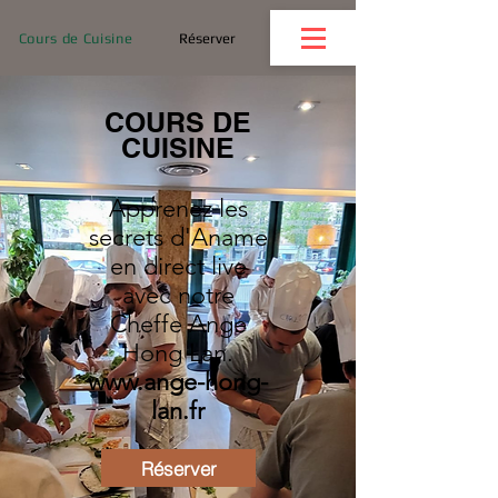
Cours de Cuisine
Réserver
COURS DE
CUISINE
Apprenez les
secrets d'Aname
en direct live
avec notre
Cheffe Ange
Hong Lan.
www.ange-hong-
lan.fr
Réserver