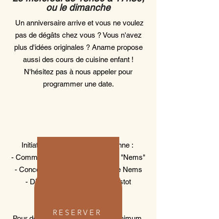
ou le dimanche
Un anniversaire arrive et vous ne voulez
pas de dégâts chez vous ? Vous n'avez
plus d'idées originales ? Aname propose
aussi des cours de cuisine enfant !
N'hésitez pas à nous appeler pour
programmer une date.
Initiation à la cuisine vietnamienne :
- Comment fabriquer et rouler des "Nems"
- Concours du meilleur rouleur de Nems
- Diplôme Aname du Petit Cuistot
PROGRAMME 2023
- Bonbons et Boissons
RESERVER
Pour des groupes de 8 enfants minimum.