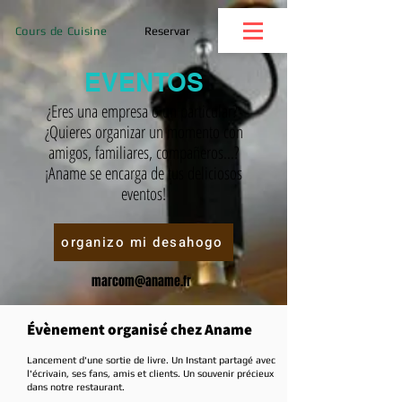
Cours de Cuisine
Reservar
EVENTOS
¿Eres una empresa o un particular?
¿Quieres organizar un momento con
amigos, familiares, compañeros...?
¡Aname se encarga de tus deliciosos
eventos!
organizo mi desahogo
marcom@aname.fr
Évènement organisé chez Aname
Lancement d'une sortie de livre. Un In
stant partagé avec
l'écrivain, ses fans, amis et clients
. Un souvenir précieux
dans notre restaurant.